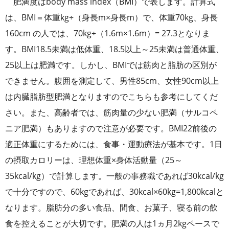
肥満度はbody mass index（BMI）で表します。計算式
は、BMI＝体重kg÷（身長m×身長m）で、体重70kg、身長
160cm の人では、70kg÷（1.6m×1.6m）= 27.3となりま
す。BMI18.5未満は低体重、18.5以上～25未満は普通体重、
25以上は肥満です。しかし、BMIでは筋肉と脂肪の区別が
できません。腹囲を測定して、男性85cm、女性90cm以上
は内臓脂肪型肥満となりますのでこちらも参考にしてくだ
さい。また、高齢者では、筋肉量の少ない肥満（サルコペ
ニア肥満）もありますので注意が必要です。BMI22前後の
適正体重にするためには、食事・運動療法が基本です。1日
の摂取カロリーは、理想体重×身体活動量（25～
35kcal/kg）で計算します。一般の事務職であれば30kcal/kg
で十分ですので、60kgであれば、30kcal×60kg=1,800kcalと
なります。脂肪分の多い食品、間食、お菓子、寝る前の飲
食を控えることが大切です。肥満の人は1ヵ月2kgペースで