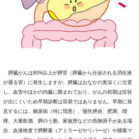
膵臓がんは80%以上が膵管（膵臓から分泌される消化液
が通る管）に発生しますが、膵臓はおなかの奥深くに位置
し、血管やほかの内臓に囲まれており、がんの初期は症状
が出にくいため早期診断は容易ではありません。早期に発
見するには、糖尿病（特に増悪）、慢性膵炎、肥満、喫
煙、大量飲酒、膵のう胞、家族歴などの危険因子がある場
合、血液検査で膵酵素（アミラーゼやリパーゼ）や腫瘍マ