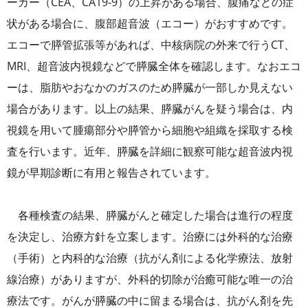
ーカー（CEA、CA19-9）の上昇がある場合、腹痛などの症
状がある場合に、腹部超音波（エコー）がおすすめです。
エコーで膵管拡張等があれば、中核病院の外来で行うCT、
MRI、超音波内視鏡などで膵臓全体を確認します。なおエコ
ーは、脂肪やおなかのガスのため膵臓が一部しか見えない
場合があります。以上の結果、膵臓がんを疑う場合は、内
視鏡を用いて腫瘍部分や膵管から細胞や組織を採取する検
査を行います。近年、膵臓を詳細に観察可能な超音波内視
鏡が早期診断に有用と報告されています。
各種検査の結果、膵臓がんと確定した場合は進行の程度
を決定し、治療方針を立案します。治療には外科的な治療
（手術）と内科的な治療（抗がん剤による化学療法、放射
線治療）がありますが、外科的切除が治癒可能な唯一の治
療法です。がんが膵臓の中に留まる場合は、抗がん剤を先