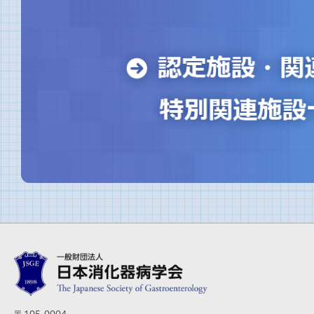
〒105-0004