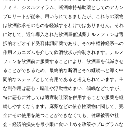
ナミド、ジスルフィラム、断酒維持補助薬としてのアカン
プロサートが従来、用いられてきましたが、これらの薬物
は飲酒欲求そのものを軽減するわけではありません。それ
に対して、近年導入された飲酒量低減薬ナルメフェンは選
択的オピオイド受容体調節薬であり、その中枢神経系への
作用メカニズムを介して飲酒欲求が抑制されます。ナルメ
フェンを飲酒前に服薬することにより、飲酒量を低減させ
ることができるため、最終的な断酒とその継続へと導く中
間的なステップとして有用であると考えられています。主
な副作用は悪心・嘔吐や浮動性めまい、傾眠などですが、
特に悪心に対しては適宜制吐薬を併用することで服薬を継
続しやすくなります。麻薬などの依存性薬物に関して、完
全にその使用を絶つことができなくても、健康被害や社
会・経済的損失を最小限に食い止める政策やプログラムな