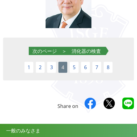
次のページ ＞ 消化器の検査
1
2
3
4
5
6
7
8
Share on
一般のみなさま