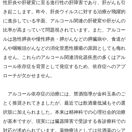
性肝炎や肝硬変に至る進行性の肝障害であり、肝がんも引
き起こします。昨今、肝炎ウイルスに対する治療が飛躍的
に進歩している半面、アルコール関連の肝硬変や肝がんの
比率が高まっていて問題視されています。また、アルコー
ルは急性膵炎や慢性膵炎・膵がんなどの膵臓病や、食道が
んや咽喉頭がんなどの消化管悪性腫瘍の原因としても侮れ
ません。これらのアルコール関連消化器疾患の多くはアル
コール依存症を背景として発症するため、依存症へのアプ
ローチが欠かせません。
アルコール依存症の治療には、禁酒指導が金科玉条のご
とく推奨されてきましたが、最近では飲酒量低減もその選
択肢に加えられました。本来は精神科での心理社会的治療
が基本ですが、現実には臓器障害で受診する各診療科での
対応が求められています。薬物療法としては抗酒薬のシア