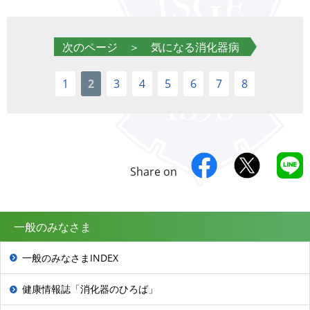
次のページ ＞ 気になる消化器病
1
2
3
4
5
6
7
8
Share on
一般のみなさま
一般のみなさまINDEX
健康情報誌「消化器のひろば」