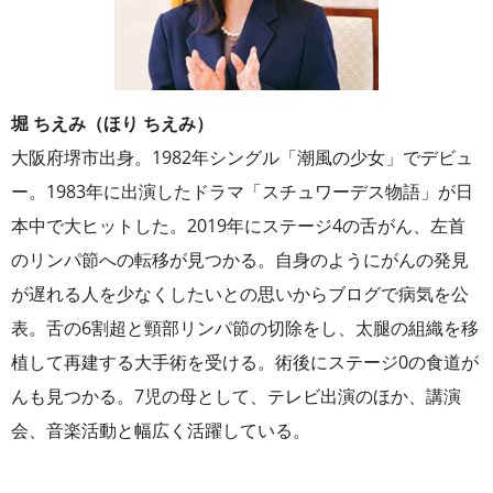
堀 ちえみ（ほり ちえみ）
大阪府堺市出身。1982年シングル「潮風の少女」でデビュ
ー。1983年に出演したドラマ「スチュワーデス物語」が日
本中で大ヒットした。2019年にステージ4の舌がん、左首
のリンパ節への転移が見つかる。自身のようにがんの発見
が遅れる人を少なくしたいとの思いからブログで病気を公
表。舌の6割超と頸部リンパ節の切除をし、太腿の組織を移
植して再建する大手術を受ける。術後にステージ0の食道が
んも見つかる。7児の母として、テレビ出演のほか、講演
会、音楽活動と幅広く活躍している。