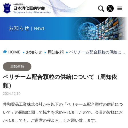

NEWS
お知らせ
お知らせ
| News
HOME
お知らせ
周知依頼
ベリチーム配合顆粒の供給について（周知依頼）
周知依頼
ベリチーム配合顆粒の供給について（周知依
頼）
2024.12.10
共和薬品工業株式会社から以下の「ベリチーム配合顆粒の供給につ
いて」の周知に関して協力を求められましたので、会員の皆様にお
かれましても、ご留意の程よろしくお願い致します。