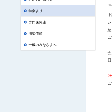
20
学会より
下
シ
専門医関連
意
周知依頼
ご
一般のみなさまへ
会
日
※
ご