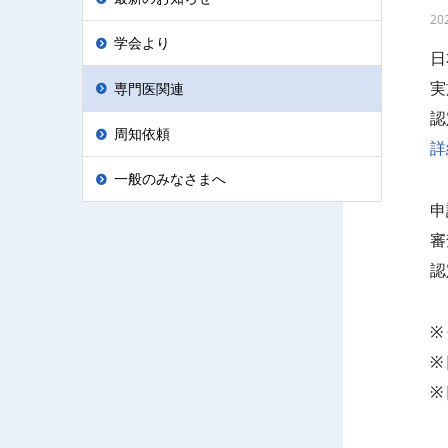
20
学会より
日
実
専門医関連
認
周知依頼
詳
一般のみなさまへ
申
審
認
※
※
※