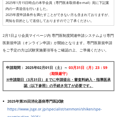
2025年1月15日時点の本学会員（専門医未取得者e-mail）宛に下記案
内の一斉送信を行いました。
2025年度申請条件を満たすことができない方も含まれておりますが、
周知を目的として送信しておりますのでご了承ください。
2月1日より会員マイページ内 専門医制度関連申請システムより専門
医新規申請（オンライン申請）が開始となります。専門医新規申請
をご予定の方は試験実施要項等をご確認の上、ご準備ください。
申請期間： 2025年02月01日（土）～
03月31日（月）23：59
（期限厳守）
※申請期日（3月31日）までに申請提出・審査料納入・指導医承
認（以下参照）の手続き完了が必要です。
2025年第35回消化器病専門医試験
https://www.jsge.or.jp/specialist/senmoni/shiken/spe-
examination_2025/