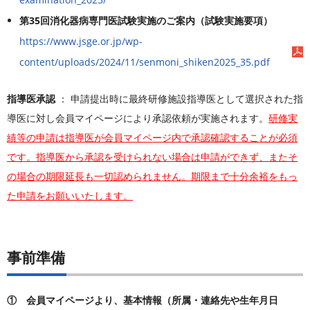
第35回消化器病専門医試験実施のご案内（試験実施要項）
https://www.jsge.or.jp/wp-
content/uploads/2024/11/senmoni_shiken2025_35.pdf
指導医承認
： 申請提出時に最終研修施設指導医として選択された指
導医に対し会員マイページにより承認依頼が実施されます。
研修実
績等の申請は指導医が会員マイページ内で承認確認することが必須
です。指導医から承認を受けられない場合は申請ができず、またそ
の場合の期限延長も一切認められません。期限まで十分余裕をもっ
た申請をお願いいたします。
事前準備
① 会員マイページより、基本情報（所属・連絡先や生年月日