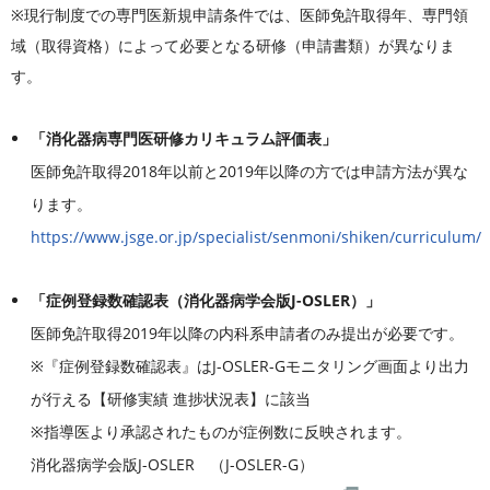
※現行制度での専門医新規申請条件では、医師免許取得年、専門領
域（取得資格）によって必要となる研修（申請書類）が異なりま
す。
「消化器病専門医研修カリキュラム評価表」
医師免許取得2018年以前と2019年以降の方では申請方法が異な
ります。
https://www.jsge.or.jp/specialist/senmoni/shiken/curriculum/
「症例登録数確認表（消化器病学会版J-OSLER）」
医師免許取得2019年以降の内科系申請者のみ提出が必要です。
※『症例登録数確認表』はJ-OSLER-Gモニタリング画面より出力
が行える【研修実績 進捗状況表】に該当
※指導医より承認されたものが症例数に反映されます。
消化器病学会版J-OSLER （J-OSLER-G）